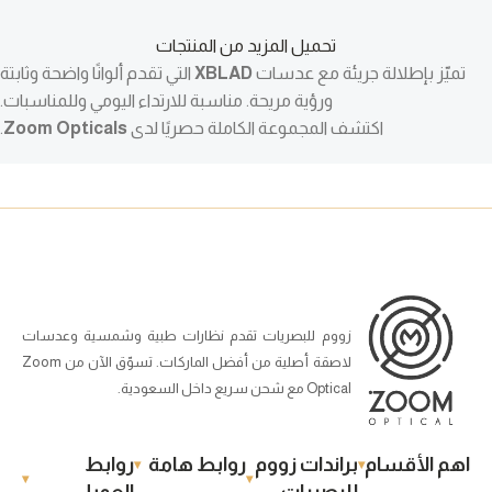
تحميل المزيد من المنتجات
تميّز بإطلالة جريئة مع عدسات
XBLAD
التي تقدم ألوانًا واضحة وثابتة
ورؤية مريحة. مناسبة للارتداء اليومي وللمناسبات.
اكتشف المجموعة الكاملة حصريًا لدى
Zoom Opticals
.
زووم للبصريات تقدم نظارات طبية وشمسية وعدسات
لاصقة أصلية من أفضل الماركات. تسوّق الآن من Zoom
Optical مع شحن سريع داخل السعودية.
اهم الأقسام
براندات زووم
روابط هامة
روابط
للبصريات
العميل