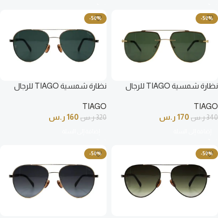
-50%
-50%
نظارة شمسية TIAGO للرجال
نظارة شمسية TIAGO للرجال
آفياتو لون ذهبي – 8729 7620
آفياتو لون ذهبي و أسود –
TIAGO
TIAGO
DB1118GS C2
170
ر.س
160
ر.س
340
ر.س
320
ر.س
إضافة إلى السلة
إضافة إلى السلة
-50%
-50%