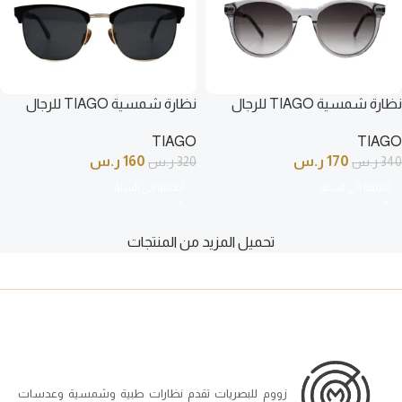
نظارة شمسية TIAGO للرجال
نظارة شمسية TIAGO للرجال
دائري رمادي شفاف – DU0080S
دائري لون أسود و ذهبي – 4614
TIAGO
TIAGO
C5
C3
170
ر.س
160
ر.س
340
ر.س
320
ر.س
إضافة إلى السلة
إضافة إلى السلة
تحميل المزيد من المنتجات
زووم للبصريات تقدم نظارات طبية وشمسية وعدسات