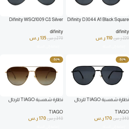
Difinity WSQ1009 C8 Silver
Difinity D3044 A1 Black Square
Men Aviator Sunglasses
Sunglasses
difinity
difinity
110
ر.س
135
ر.س
220
ر.س
270
ر.س
إضافة إلى السلة
إضافة إلى السلة
-50%
-50%
نظارة شمسية TIAGO للرجال
نظارة شمسية TIAGO للرجال
آفياتو لون أسود – 1612S C1
آفياتو لون ذهبي – 1612S C4
TIAGO
TIAGO
170
ر.س
170
ر.س
340
ر.س
340
ر.س
إضافة إلى السلة
إضافة إلى السلة