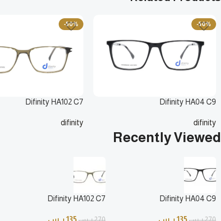
-50%
-50%
Difinity HA102 C7
Difinity HA04 C9
difinity
difinity
135
ر.س
135
ر.س
270
ر.س
Recently Viewed
270
ر.س
Difinity HA102 C7
Difinity HA04 C9
135
ر.س
135
ر.س
270
ر.س
270
ر.س