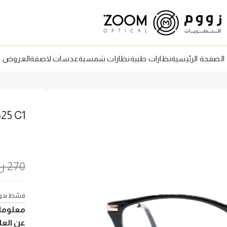
الصفحة الرئيسية
نظارات طبية
نظارات شمسية
عدسات لاصقة
العروض
25 C1
270
ر
قسّط بدون
معلوما
عن العلا