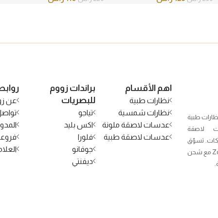
اهم الأقسام
براندات زووم
روابط
للبصريات
نظارات طبية
عن زو
نظارات شمسية
تياجو
تواصل
ظارات طبية
عدسات لاصقة ملونة
اكس بليد
المدون
 لاصقة
عدسات لاصقة طبية
فلورا
فروعن
كات. تسوّق
جوفانو
العلام
الآن من Zoom Optical مع شحن
ديفنتي
.