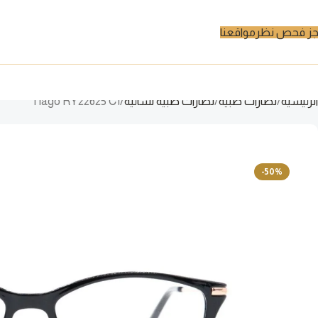
ز فحص نظر
مواقعنا
الرئيسية
نظارات طبية
نظارات طبية نسائية
Tiago RY22625 C1
-50%