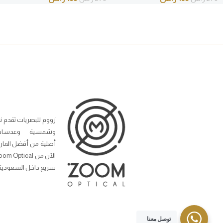
زووم للبصريات تقدم ن
وشمسية وعدسات
أصلية من أفضل المار
سريع داخل السعودية
توصل معنا