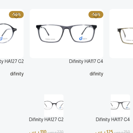
ما نوع العدسات التي تحتاجها؟
-50%
-50%
بدون مقاس طبي — للحماية فقط
☀️
حماية UV وأشعة الشمس
بمقاس طبي
📋
ارفع وصفتك الطبية
ity HA127 C2
Difinity HA117 C4
✕ إغلاق
difinity
difinity
125
ر.س
110
250
ر.س
220
ر.س
Difinity HA127 C2
Difinity HA117 C4
125
ر.س
110
ر.س
250
ر.س
220
ر.س