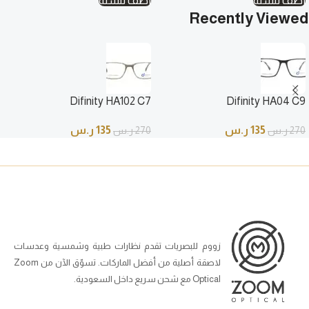
أضف للسلة
أضف للسلة
Recently Viewed
Difinity HA102 C7
Difinity HA04 C9
135
ر.س
135
ر.س
270
ر.س
270
ر.س
زووم للبصريات تقدم نظارات طبية وشمسية وعدسات
لاصقة أصلية من أفضل الماركات. تسوّق الآن من Zoom
Optical مع شحن سريع داخل السعودية.