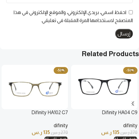
احفظ اسمي، بريدي الإلكتروني، والموقع الإلكتروني في هذا
المتصفح لاستخدامها المرة المقبلة في تعليقي.
Related Products
-50%
-50%
Difinity HA102 C7
Difinity HA04 C9
difinity
difinity
135
ر.س
135
ر.س
270
ر.س
270
ر.س