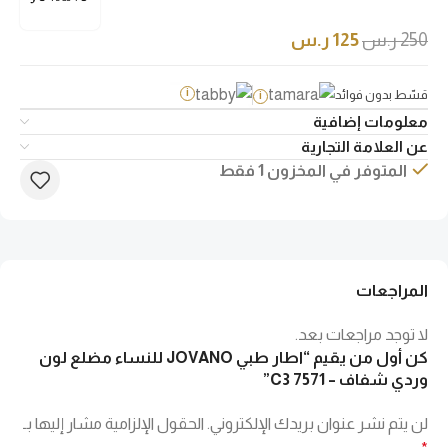
250
ر.س
125
ر.س
قسّط بدون فوائد
i
i
معلومات إضافية
عن العلامة التجارية
المتوفر في المخزون 1 فقط
المراجعات
لا توجد مراجعات بعد.
كن أول من يقيم “اطار طبي JOVANO للنساء مضلع لون
وردي شفاف – 7571 C3”
لن يتم نشر عنوان بريدك الإلكتروني.
الحقول الإلزامية مشار إليها بـ