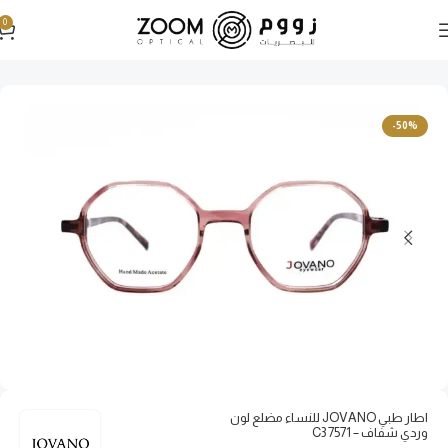
0
الرئيسية
نظارات طبية
نظارات طبية نسائية
-50%
اطار طبي JOVANO للنساء مضلع لون
وردي شفاف – 7571 C3