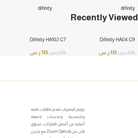
difinity
difinity
135
ر.س
135
ر.س
270
ر.س
Recently Viewed
270
ر.س
Difinity HA102 C7
Difinity HA04 C9
135
ر.س
135
ر.س
270
ر.س
270
ر.س
زووم للبصريات تقدم نظارات طبية
وشمسية وعدسات لاصقة
أصلية من أفضل الماركات. تسوّق
الآن من Zoom Optical مع شحن