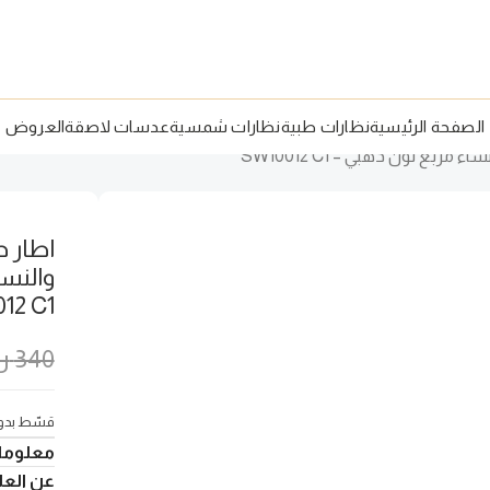
الصفحة الرئيسية
نظارات طبية
نظارات شمسية
عدسات لاصقة
العروض
والنسا
12 C1
340
ر
قسّط بدون
معلوما
عن العلا