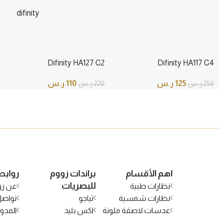
difinity
110
220
ر.س
Difinity HA127 C2
Difinity HA117 C4
125
ر.س
110
ر.س
250
ر.س
220
ر.س
اهم الأقسام
براندات زووم
روابط
للبصريات
نظارات طبية
عن زو
نظارات شمسية
تياجو
تواصل
عدسات لاصقة ملونة
اكس بليد
المدون