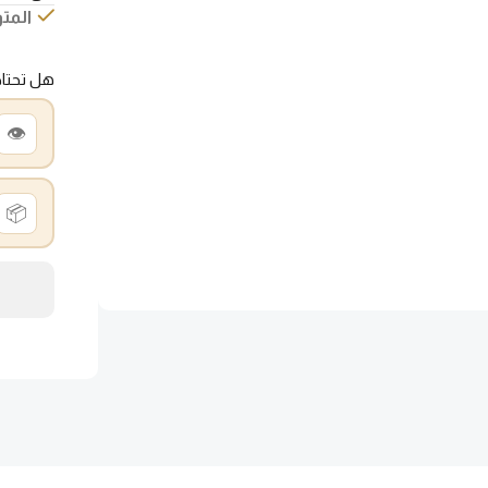
المتو
هل تحتا
👁️
📦