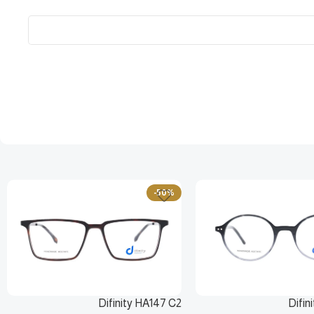
-50%
Difinity HA147 C2
Difin