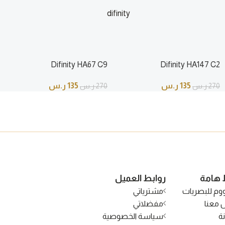
difinity
ر.س
135
ر.س
270
ر.س
Difinity HA67 C9
Difinity HA147 C2
135
ر.س
135
ر.س
270
ر.س
270
ر.س
 هامة
روابط العميل
وم للبصريات
مشترياتي
 معنا
مفضلاتي
ة
سياسة الخصوصية