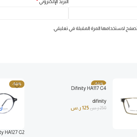
البريد الإلكتروني
*
ارفع وصفتك الطبية
✕ إغلاق
تصفح لاستخدامها المرة المقبلة في تعليقي.
-50%
-50%
Difinity HA117 C4
difinity
125
ر.س
250
ر.س
ity HA127 C2