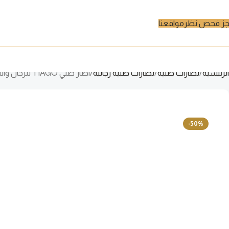
ز فحص نظر
مواقعنا
الرئيسية
نظارات طبية
نظارات طبية رجالية
اطار طبي TIAGO للرجال والنساء مربع لون ذهبي – SW10012 C1
-50%