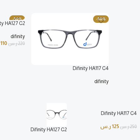
-50%
-50%
ity HA127 C2
difinity
110
220
ر.س
Difinity HA117 C4
difinity
125
ر.س
250
ر.س
Difinity HA117 C4
125
ر.س
250
ر.س
Difinity HA127 C2