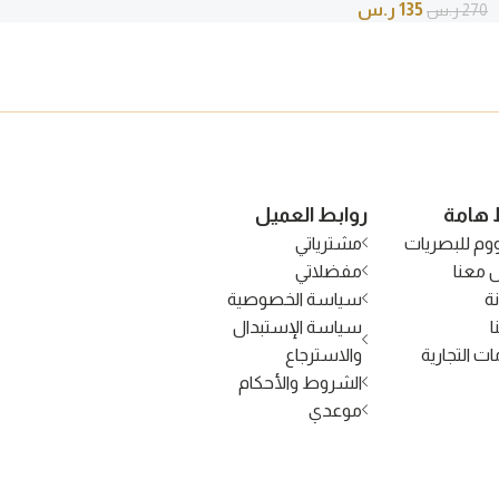
135
ر.س
270
ر.س
 هامة
روابط العميل
وم للبصريات
مشترياتي
 معنا
مفضلاتي
ة
سياسة الخصوصية
ا
سياسة الإستبدال
ات التجارية
والاسترجاع
الشروط والأحكام
موعدي