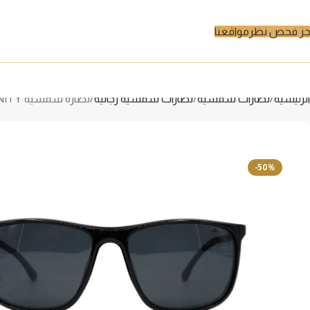
ز فحص نظر
مواقعنا
الرئيسية
نظارات شمسية
نظارات شمسية رجالية
نظارة شمسية DIFINITY للرجال مستطيل لون أسود – 55T005 C1
-50%