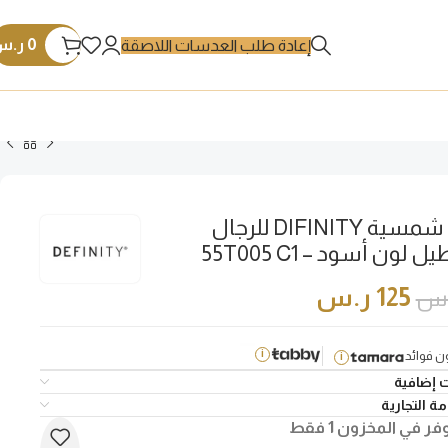
0
ر.س
إعادة طلب العدسات اللاصقة
نظارة شمسية DIFINITY للرجال
لون أسود – 55T005 C1
125
ر.س
.س
 فوائد
i
i
 إضافية
ة التجارية
فر في المخزون 1 فقط