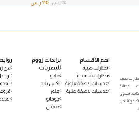
110
ر.س
220
ر.س
اهم الأقسام
براندات زووم
روابط
للبصريات
نظارات طبية
عن زو
نظارات شمسية
تياجو
تواصل
ظارات طبية
عدسات لاصقة ملونة
اكس بليد
المدون
 لاصقة
عدسات لاصقة طبية
فلورا
فروعن
كات. تسوّق
جوفانو
العلام
الآن من Zoom Optical مع شحن
ديفنتي
.