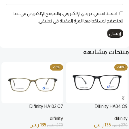
احفظ اسمي، بريدي الإلكتروني، والموقع الإلكتروني في هذا
المتصفح لاستخدامها المرة المقبلة في تعليقي.
منتجات مشابهه
-50%
-50%
Difinity HA102 C7
Difinity HA04 C9
difinity
difinity
135
ر.س
135
ر.س
270
ر.س
270
ر.س