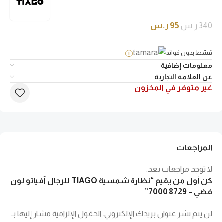
340
ر.س
95
ر.س
قسّط بدون فوائد
i
معلومات إضافية
عن العلامة التجارية
غير متوفر في المخزون
المراجعات
لا توجد مراجعات بعد.
كن أول من يقيم “نظارة شمسية TIAGO للرجال آفياتو لون
فضي – 8729 7000”
لن يتم نشر عنوان بريدك الإلكتروني.
الحقول الإلزامية مشار إليها بـ