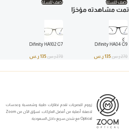
أضف للسلة
أضف للسلة
تمت مشاهدته مؤخرًا
Difinity HA102 C7
Difinity HA04 C9
135
ر.س
135
ر.س
270
ر.س
270
ر.س
زووم للبصريات تقدم نظارات طبية وشمسية وعدسات
لاصقة أصلية من أفضل الماركات. تسوّق الآن من Zoom
Optical مع شحن سريع داخل السعودية.