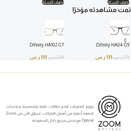
أضف للسلة
أضف للسلة
تمت مشاهدته مؤخرًا
Difinity HA102 C7
Difinity HA04 C9
135
ر.س
135
ر.س
270
ر.س
270
ر.س
زووم للبصريات تقدم نظارات طبية وشمسية وعدسات
لاصقة أصلية من أفضل الماركات. تسوّق الآن من Zoom
Optical مع شحن سريع داخل السعودية.