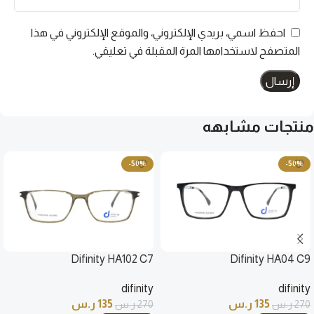
احفظ اسمي، بريدي الإلكتروني، والموقع الإلكتروني في هذا
المتصفح لاستخدامها المرة المقبلة في تعليقي.
منتجات مشابهه
-50%
-50%
Difinity HA102 C7
Difinity HA04 C9
difinity
difinity
135
ر.س
135
ر.س
270
ر.س
270
ر.س