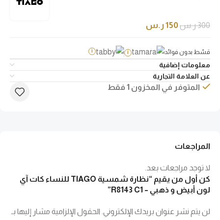
300
ر.س
150
ر.س
قسّط بدون فوائد
i
i
معلومات إضافية
عن العلامة التجارية
المتوفر في المخزون 1 فقط
المراجعات
لا توجد مراجعات بعد.
كن أول من يقيم “نظارة شمسية TIAGO للنساء كات آي
لون أبيض و ذهبي – R8143 C1”
لن يتم نشر عنوان بريدك الإلكتروني.
الحقول الإلزامية مشار إليها بـ