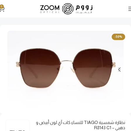
0
الرئيسية
نظارات شمسية
نظارات شمسية نسائية
-50%
نظارة شمسية TIAGO للنساء كات آي لون أبيض و
ذهبي – R8143 C1