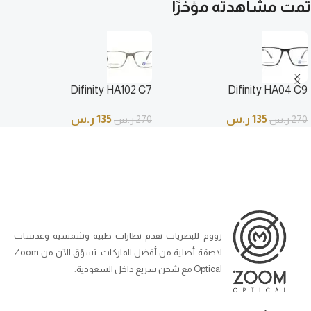
تمت مشاهدته مؤخرًا
Difinity HA102 C7
Difinity HA04 C9
135
ر.س
135
ر.س
270
ر.س
270
ر.س
زووم للبصريات تقدم نظارات طبية وشمسية وعدسات
لاصقة أصلية من أفضل الماركات. تسوّق الآن من Zoom
Optical مع شحن سريع داخل السعودية.