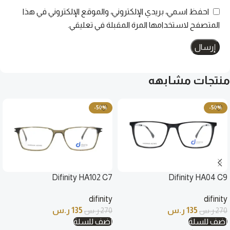
احفظ اسمي، بريدي الإلكتروني، والموقع الإلكتروني في هذا
المتصفح لاستخدامها المرة المقبلة في تعليقي.
منتجات مشابهه
-50%
-50%
Difinity HA102 C7
Difinity HA04 C9
difinity
difinity
135
ر.س
135
ر.س
270
ر.س
270
ر.س
أضف للسلة
أضف للسلة