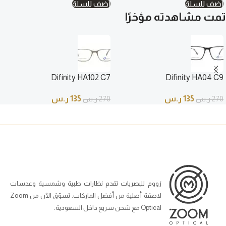
أضف للسلة
أضف للسلة
تمت مشاهدته مؤخرًا
Difinity HA102 C7
Difinity HA04 C9
135
ر.س
135
ر.س
270
ر.س
270
ر.س
زووم للبصريات تقدم نظارات طبية وشمسية وعدسات
لاصقة أصلية من أفضل الماركات. تسوّق الآن من Zoom
Optical مع شحن سريع داخل السعودية.