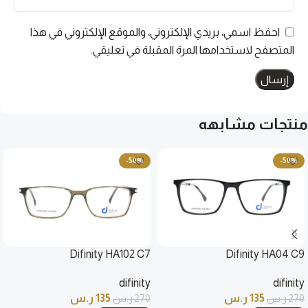
احفظ اسمي، بريدي الإلكتروني، والموقع الإلكتروني في هذا
المتصفح لاستخدامها المرة المقبلة في تعليقي.
منتجات مشابهه
-50%
-50%
Difinity HA102 C7
Difinity HA04 C9
difinity
difinity
135
ر.س
135
ر.س
270
ر.س
270
ر.س