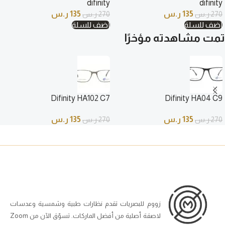
difinity
difinity
135
ر.س
135
ر.س
270
ر.س
270
ر.س
أضف للسلة
أضف للسلة
تمت مشاهدته مؤخرًا
Difinity HA102 C7
Difinity HA04 C9
135
ر.س
135
ر.س
270
ر.س
270
ر.س
زووم للبصريات تقدم نظارات طبية وشمسية وعدسات
لاصقة أصلية من أفضل الماركات. تسوّق الآن من Zoom