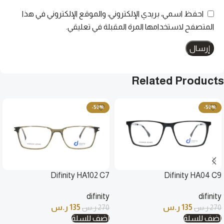
احفظ اسمي، بريدي الإلكتروني، والموقع الإلكتروني في هذا
المتصفح لاستخدامها المرة المقبلة في تعليقي.
Related Products
-50%
-50%
Difinity HA102 C7
Difinity HA04 C9
difinity
difinity
135
ر.س
135
ر.س
270
ر.س
270
ر.س
أضف للسلة
أضف للسلة