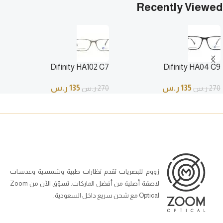
Recently Viewed
Difinity HA102 C7
Difinity HA04 C9
135
ر.س
135
ر.س
270
ر.س
270
ر.س
زووم للبصريات تقدم نظارات طبية وشمسية وعدسات
لاصقة أصلية من أفضل الماركات. تسوّق الآن من Zoom
Optical مع شحن سريع داخل السعودية.