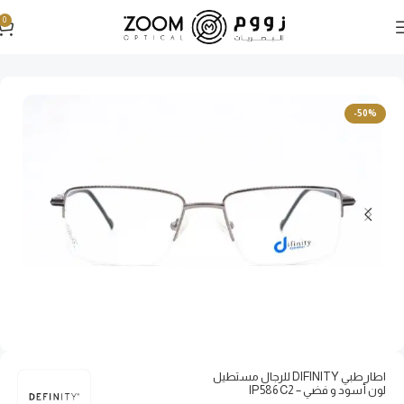
0
الرئيسية
نظارات طبية
نظارات طبية رجالية
-50%
اطار طبي DIFINITY للرجال مستطيل
لون أسود و فضي – IP586 C2