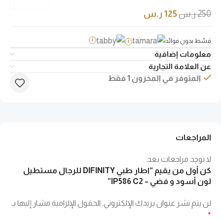
250
ر.س
125
ر.س
قسّط بدون فوائد
i
i
معلومات إضافية
عن العلامة التجارية
المتوفر في المخزون 1 فقط
المراجعات
لا توجد مراجعات بعد.
كن أول من يقيم “اطار طبي DIFINITY للرجال مستطيل
لون أسود و فضي – IP586 C2”
لن يتم نشر عنوان بريدك الإلكتروني.
الحقول الإلزامية مشار إليها بـ
*