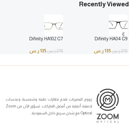
Recently Viewed
Difinity HA102 C7
Difinity HA04 C9
135
ر.س
135
ر.س
270
ر.س
270
ر.س
زووم للبصريات تقدم نظارات طبية وشمسية وعدسات
لاصقة أصلية من أفضل الماركات. تسوّق الآن من Zoom
Optical مع شحن سريع داخل السعودية.