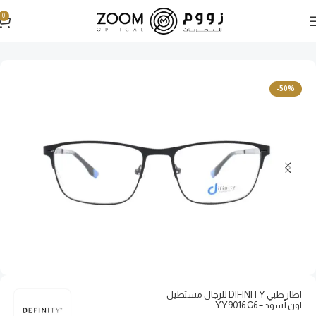
0
الرئيسية
نظارات طبية
نظارات طبية رجالية
-50%
اطار طبي DIFINITY للرجال مستطيل
لون أسود – YY9016 C6