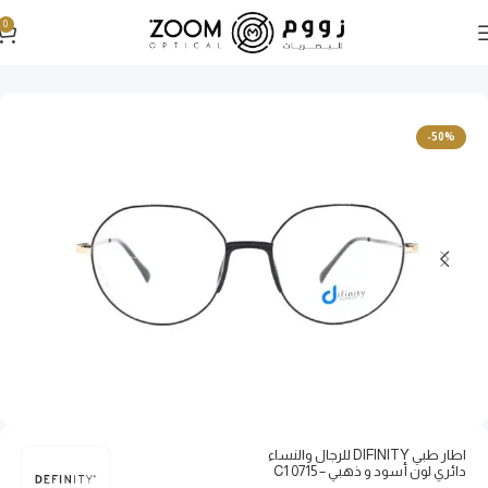
0
الرئيسية
نظارات طبية
نظارات طبية رجالية
-50%
اطار طبي DIFINITY للرجال والنساء
دائري لون أسود و ذهبي – 0715 C1