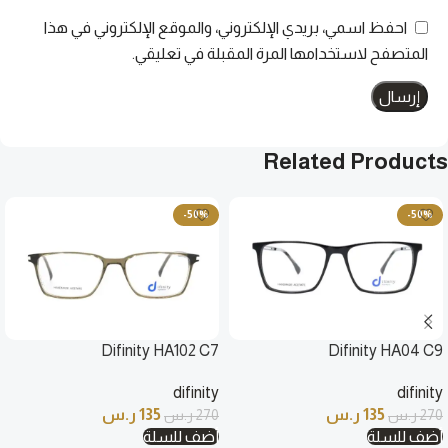
احفظ اسمي، بريدي الإلكتروني، والموقع الإلكتروني في هذا
المتصفح لاستخدامها المرة المقبلة في تعليقي.
Related Products
-50%
-50%
Difinity HA102 C7
Difinity HA04 C9
difinity
difinity
135
ر.س
135
ر.س
270
ر.س
270
ر.س
أضف للسلة
أضف للسلة