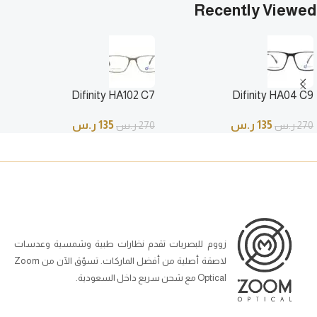
Recently Viewed
Difinity HA102 C7
Difinity HA04 C9
135
ر.س
135
ر.س
270
ر.س
270
ر.س
زووم للبصريات تقدم نظارات طبية وشمسية وعدسات
لاصقة أصلية من أفضل الماركات. تسوّق الآن من Zoom
Optical مع شحن سريع داخل السعودية.