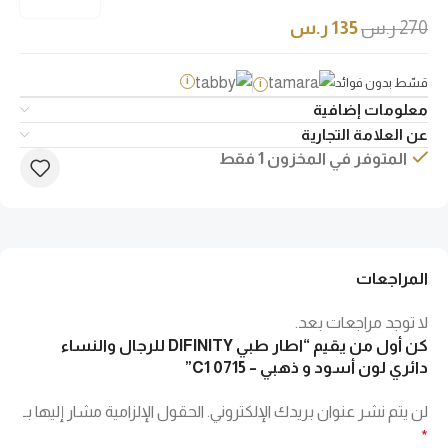
270
ر.س
135
ر.س
قسّط بدون فوائد
i
i
معلومات إضافية
عن العلامة التجارية
المتوفر في المخزون 1 فقط
المراجعات
لا توجد مراجعات بعد.
كن أول من يقيم “اطار طبي DIFINITY للرجال والنساء
دائري لون أسود و ذهبي – 0715 C1”
لن يتم نشر عنوان بريدك الإلكتروني.
الحقول الإلزامية مشار إليها بـ
*