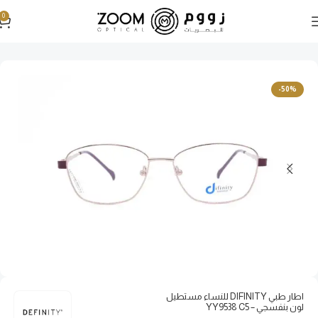
0
الرئيسية
نظارات طبية
نظارات طبية نسائية
-50%
اطار طبي DIFINITY للنساء مستطيل
لون بنفسجي – YY9538 C5