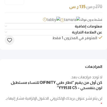
270
ر.س
135
ر.س
قسّط بدون فوائد
i
i
معلومات إضافية
عن العلامة التجارية
المتوفر في المخزون 1 فقط
المراجعات
لا توجد مراجعات بعد.
كن أول من يقيم “اطار طبي DIFINITY للنساء مستطيل
لون بنفسجي – YY9538 C5”
لن يتم نشر عنوان بريدك الإلكتروني.
الحقول الإلزامية مشار إليها بـ
*