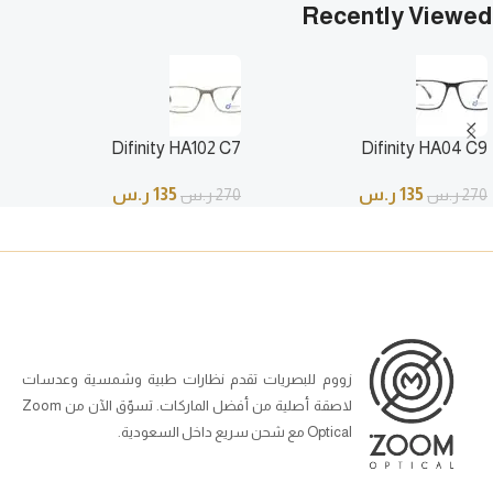
Recently Viewed
Difinity HA102 C7
Difinity HA04 C9
135
ر.س
135
ر.س
270
ر.س
270
ر.س
زووم للبصريات تقدم نظارات طبية وشمسية وعدسات
لاصقة أصلية من أفضل الماركات. تسوّق الآن من Zoom
Optical مع شحن سريع داخل السعودية.