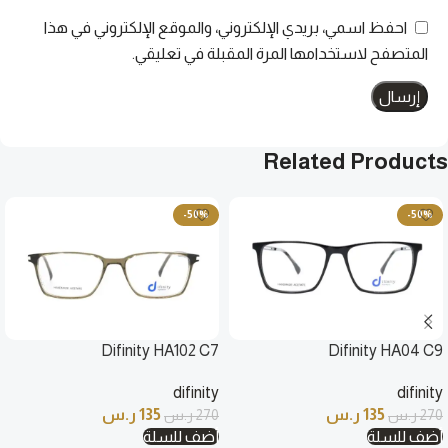
احفظ اسمي، بريدي الإلكتروني، والموقع الإلكتروني في هذا
المتصفح لاستخدامها المرة المقبلة في تعليقي.
Related Products
-50%
-50%
Difinity HA102 C7
Difinity HA04 C9
difinity
difinity
135
ر.س
135
ر.س
270
ر.س
270
ر.س
أضف للسلة
أضف للسلة