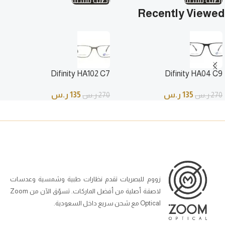
أضف للسلة
أضف للسلة
Recently Viewed
Difinity HA102 C7
Difinity HA04 C9
135
ر.س
135
ر.س
270
ر.س
270
ر.س
زووم للبصريات تقدم نظارات طبية وشمسية وعدسات
لاصقة أصلية من أفضل الماركات. تسوّق الآن من Zoom
Optical مع شحن سريع داخل السعودية.