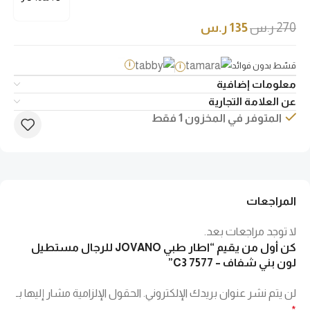
270
ر.س
135
ر.س
قسّط بدون فوائد
i
i
معلومات إضافية
عن العلامة التجارية
المتوفر في المخزون 1 فقط
المراجعات
لا توجد مراجعات بعد.
كن أول من يقيم “اطار طبي JOVANO للرجال مستطيل
لون بني شفاف – 7577 C3”
لن يتم نشر عنوان بريدك الإلكتروني.
الحقول الإلزامية مشار إليها بـ