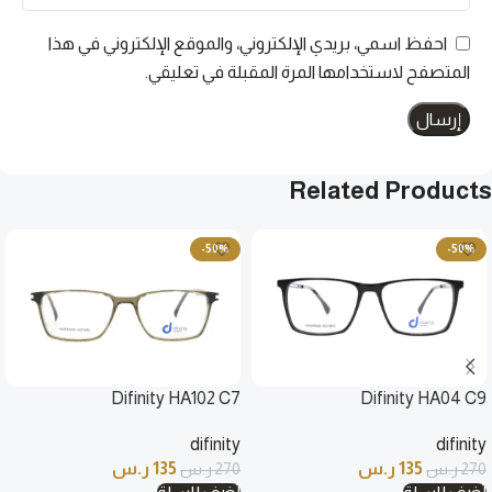
احفظ اسمي، بريدي الإلكتروني، والموقع الإلكتروني في هذا
المتصفح لاستخدامها المرة المقبلة في تعليقي.
Related Products
-50%
-50%
Difinity HA102 C7
Difinity HA04 C9
difinity
difinity
135
ر.س
135
ر.س
270
ر.س
270
ر.س