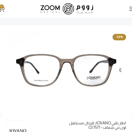
0
الرئيسية
نظارات طبية
نظارات طبية رجالية
-50%
اطار طبي JOVANO للرجال مستطيل
لون بني شفاف – 7577 C3