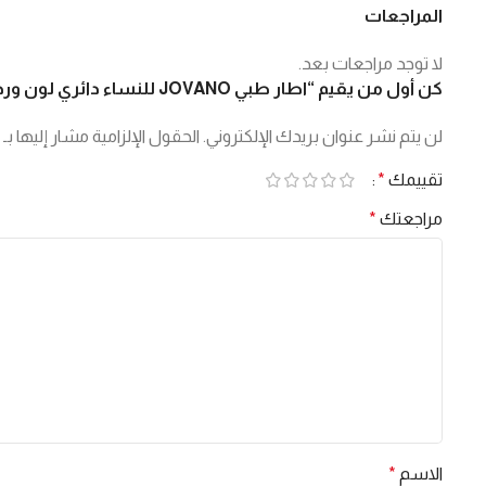
المراجعات
لا توجد مراجعات بعد.
كن أول من يقيم “اطار طبي JOVANO للنساء دائري لون وردي شفاف – 7857 C4”
لن يتم نشر عنوان بريدك الإلكتروني.
الحقول الإلزامية مشار إليها بـ
تقييمك
*
مراجعتك
*
الاسم
*