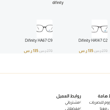
difinity
ر.س
135
ر.س
270
ر.س
Difinity HA67 C9
Difinity HA147 C2
135
ر.س
135
ر.س
270
ر.س
270
ر.س
 هامة
روابط العميل
وم للبصريات
مشترياتي
 معنا
مفضلاتي