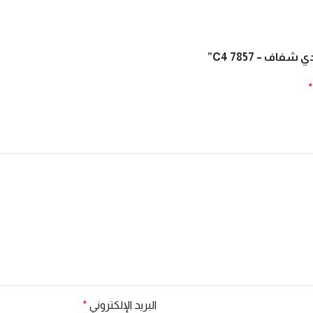
*
الخطوة 1 من 3
ما نوع العدسات التي تحتاجها؟
بدون مقاس طبي — للحماية فقط
☀️
حماية UV وأشعة الشمس
البريد الإلكتروني
*