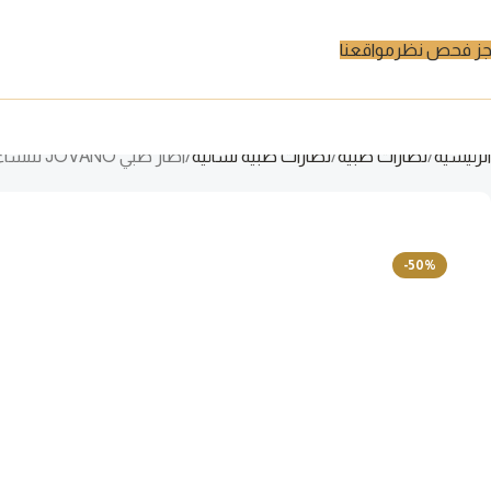
ز فحص نظر
مواقعنا
الرئيسية
نظارات طبية
نظارات طبية نسائية
اطار طبي JOVANO للنساء دائري لون وردي شفاف – 7857 C4
-50%