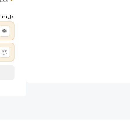
هل تحتا
👁️
📦