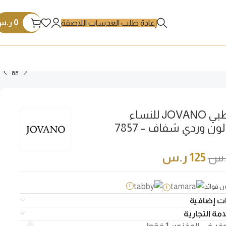
0
ر.س
إعادة طلب العدسات اللاصقة
اطار طبي JOVANO للنساء
دائري لون وردي شفاف – 7857
.س
125
ر.س
 فوائد
i
i
ت إضافية
مة التجارية
فر في المخزون 1 فقط