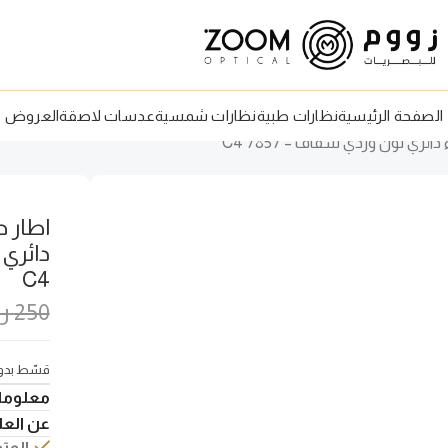
الصفحة الرئيسية
نظارات طبية
نظارات شمسية
عدسات لاصقة
العروض
C4
250
ر
قسّط بدون
معلوما
عن العلا
المتو