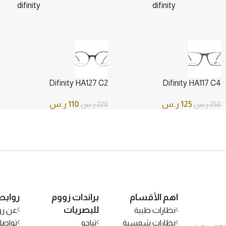
difinity
difinity
125
ر.س
110
250
ر.س
220
ر.س
Difinity HA127 C2
Difinity HA117 C4
125
ر.س
110
ر.س
250
ر.س
220
ر.س
اهم الأقسام
براندات زووم
روابط
للبصريات
نظارات طبية
عن زو
نظارات شمسية
تياجو
تواصل