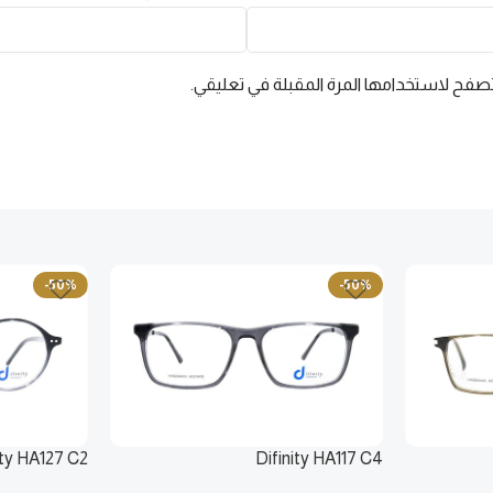
بمقاس طبي
📋
ارفع وصفتك الطبية
تصفح لاستخدامها المرة المقبلة في تعليقي.
✕ إغلاق
-50%
-50%
ity HA127 C2
Difinity HA117 C4