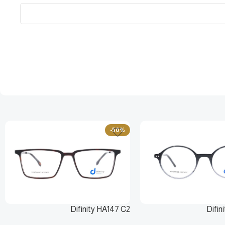
-50%
Difinity HA147 C2
Difin