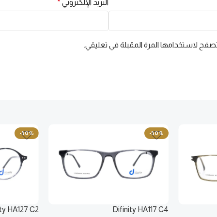
البريد الإلكتروني
*
بمقاس طبي
📋
ارفع وصفتك الطبية
تصفح لاستخدامها المرة المقبلة في تعليقي.
✕ إغلاق
-50%
-50%
ity HA127 C2
Difinity HA117 C4