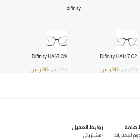
difinity
ر.س
135
ر.س
270
ر.س
Difinity HA67 C9
Difinity HA147 C2
135
ر.س
135
ر.س
270
ر.س
270
ر.س
 هامة
روابط العميل
وم للبصريات
مشترياتي