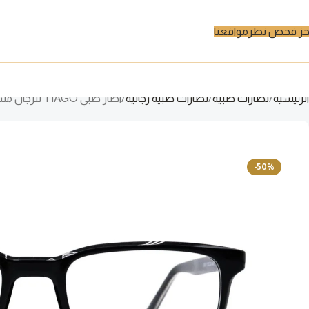
ز فحص نظر
مواقعنا
الرئيسية
نظارات طبية
نظارات طبية رجالية
اطار طبي TIAGO للرجال مستطيل لون أسود – 24017 C1
-50%