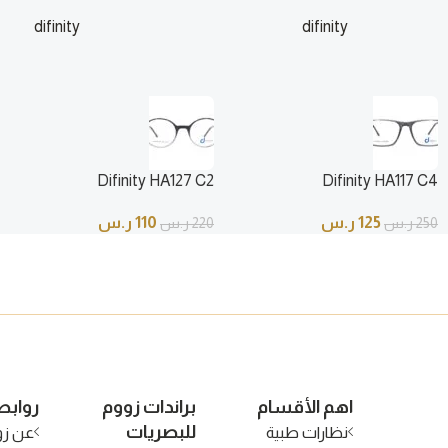
difinity
difinity
125
ر.س
110
250
ر.س
220
ر.س
Difinity HA127 C2
Difinity HA117 C4
125
ر.س
110
ر.س
250
ر.س
220
ر.س
اهم الأقسام
براندات زووم
روابط
للبصريات
نظارات طبية
عن زو