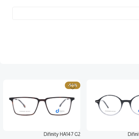
-50%
Difinity HA147 C2
Difin