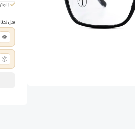
المتو
هل تحتا
👁️
📦