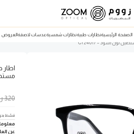
الصفحة الرئيسية
نظارات طبية
نظارات شمسية
عدسات لاصقة
العروض
مستطيل 
320
ر
قسّط بدون
معلوما
عن العلا