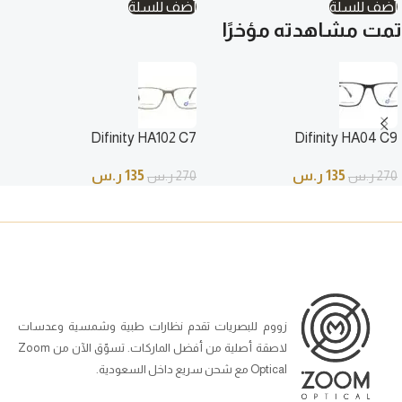
أضف للسلة
أضف للسلة
تمت مشاهدته مؤخرًا
Difinity HA102 C7
Difinity HA04 C9
135
ر.س
135
ر.س
270
ر.س
270
ر.س
زووم للبصريات تقدم نظارات طبية وشمسية وعدسات
لاصقة أصلية من أفضل الماركات. تسوّق الآن من Zoom
Optical مع شحن سريع داخل السعودية.