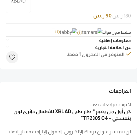
180
ر.س
90
ر.س
قسّط بدون فوائد
i
i
معلومات إضافية
عن العلامة التجارية
المتوفر في المخزون 1 فقط
المراجعات
لا توجد مراجعات بعد.
كن أول من يقيم “اطار طبي XBLAD للأطفال دائري لون
بنفسجي – TR2305 C4”
لن يتم نشر عنوان بريدك الإلكتروني.
الحقول الإلزامية مشار إليها بـ