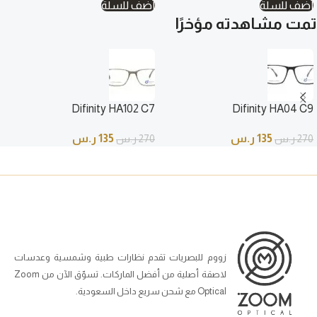
أضف للسلة
أضف للسلة
تمت مشاهدته مؤخرًا
Difinity HA102 C7
Difinity HA04 C9
135
ر.س
135
ر.س
270
ر.س
270
ر.س
زووم للبصريات تقدم نظارات طبية وشمسية وعدسات
لاصقة أصلية من أفضل الماركات. تسوّق الآن من Zoom
Optical مع شحن سريع داخل السعودية.