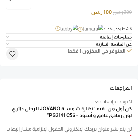
200
ر.س
100
ر.س
قسّط بدون فوائد
i
i
معلومات إضافية
عن العلامة التجارية
المتوفر في المخزون 1 فقط
المراجعات
لا توجد مراجعات بعد.
كن أول من يقيم “نظارة شمسية JOVANO للرجال دائري
لون رمادي غامق و أسود – PS2141 C56”
لن يتم نشر عنوان بريدك الإلكتروني.
الحقول الإلزامية مشار إليها بـ
*