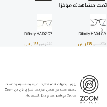
تمت مشاهدته مؤخرًا
Difinity HA102 C7
Difinity HA04 C9
135
ر.س
135
ر.س
270
ر.س
270
ر.س
زووم للبصريات تقدم نظارات طبية وشمسية وعدسات
لاصقة أصلية من أفضل الماركات. تسوّق الآن من Zoom
Optical مع شحن سريع داخل السعودية.