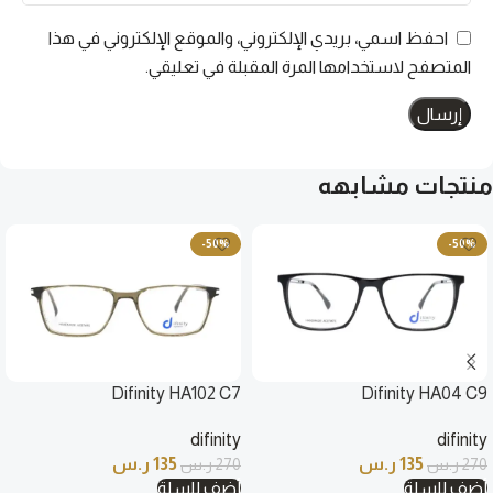
احفظ اسمي، بريدي الإلكتروني، والموقع الإلكتروني في هذا
المتصفح لاستخدامها المرة المقبلة في تعليقي.
منتجات مشابهه
-50%
-50%
Difinity HA102 C7
Difinity HA04 C9
difinity
difinity
135
ر.س
135
ر.س
270
ر.س
270
ر.س
أضف للسلة
أضف للسلة