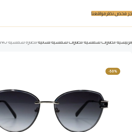
ز فحص نظر
مواقعنا
الرئيسية
نظارات شمسية
نظارات شمسية نسائية
نظارة شمسية JOVANO للنساء كات آي لون فضي و أسود – S31964 C56
-50%