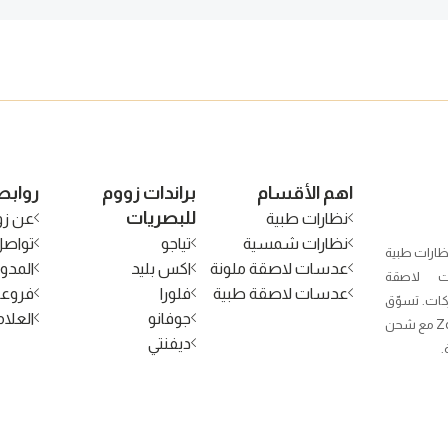
اهم الأقسام
براندات زووم
روابط
للبصريات
نظارات طبية
عن زو
نظارات شمسية
تياجو
تواصل
ظارات طبية
عدسات لاصقة ملونة
اكس بليد
المدون
 لاصقة
عدسات لاصقة طبية
فلورا
فروعن
كات. تسوّق
جوفانو
العلام
الآن من Zoom Optical مع شحن
ديفنتي
.