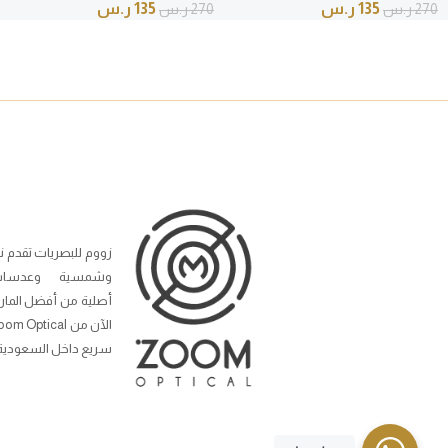
135
ر.س
135
ر.س
270
ر.س
270
ر.س
زووم للبصريات تقدم ن
وشمسية وعدسات
أصلية من أفضل المار
سريع داخل السعودية