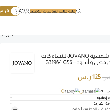
0
ر.س
إعادة طلب العدسات اللاصقة
نظارة شمسية JOVANO للنساء كات
ضي و أسود – S31964 C56
125
ر.س
.س
 فوائد
i
i
 إضافية
ة التجارية
فر في المخزون 1 فقط