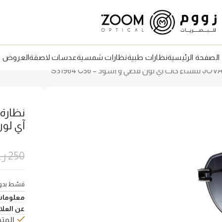
الصفحة الرئيسية
نظارات طبية
نظارات شمسية
عدسات لاصقة
العروض
آي لون ف
250
ر
قسّط بدون
معلومات
عن العلام
المتو