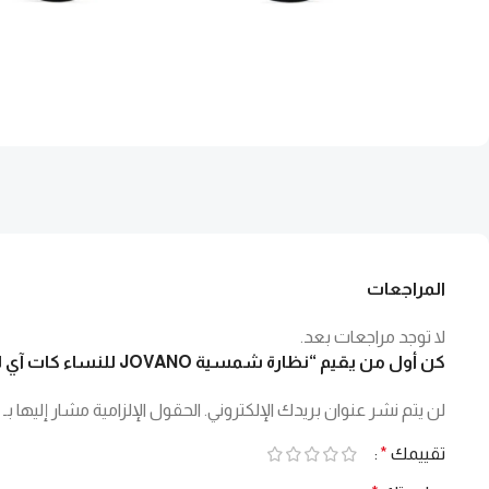
المراجعات
لا توجد مراجعات بعد.
كن أول من يقيم “نظارة شمسية JOVANO للنساء كات آي لون فضي و أسود – S31964 C56”
لن يتم نشر عنوان بريدك الإلكتروني.
الحقول الإلزامية مشار إليها بـ
تقييمك
*