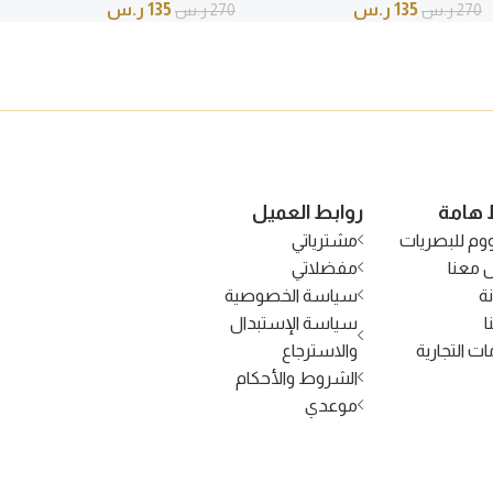
135
ر.س
135
ر.س
270
ر.س
270
ر.س
 هامة
روابط العميل
وم للبصريات
مشترياتي
 معنا
مفضلاتي
ة
سياسة الخصوصية
ا
سياسة الإستبدال
ات التجارية
والاسترجاع
الشروط والأحكام
موعدي