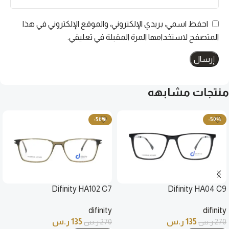
احفظ اسمي، بريدي الإلكتروني، والموقع الإلكتروني في هذا
المتصفح لاستخدامها المرة المقبلة في تعليقي.
منتجات مشابهه
-50%
-50%
Difinity HA102 C7
Difinity HA04 C9
difinity
difinity
135
ر.س
135
ر.س
270
ر.س
270
ر.س