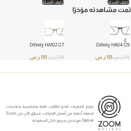
أضف للسلة
أضف للسلة
تمت مشاهدته مؤخرًا
Difinity HA102 C7
Difinity HA04 C9
135
ر.س
135
ر.س
270
ر.س
270
ر.س
زووم للبصريات تقدم نظارات طبية وشمسية وعدسات
لاصقة أصلية من أفضل الماركات. تسوّق الآن من Zoom
Optical مع شحن سريع داخل السعودية.