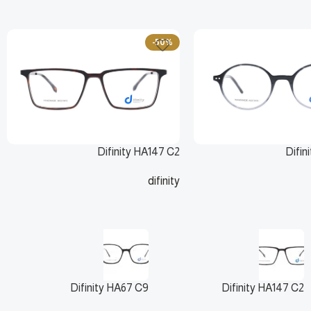
-50%
Difinity HA147 C2
Difin
difinity
ر.س
135
ر.س
270
ر.س
Difinity HA67 C9
Difinity HA147 C2