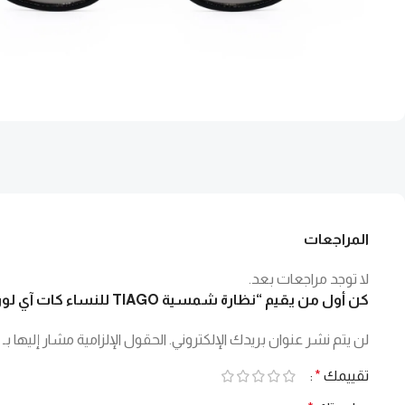
المراجعات
لا توجد مراجعات بعد.
كن أول من يقيم “نظارة شمسية TIAGO للنساء كات آي لون أسود – 6334NP C1”
لن يتم نشر عنوان بريدك الإلكتروني.
الحقول الإلزامية مشار إليها بـ
تقييمك
*