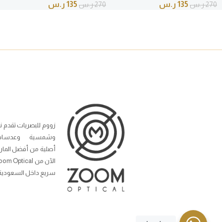
135
ر.س
135
ر.س
270
ر.س
270
ر.س
زووم للبصريات تقدم ن
وشمسية وعدسات
أصلية من أفضل المار
سريع داخل السعودية