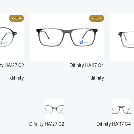
-50%
-50%
ity HA127 C2
Difinity HA117 C4
difinity
difinity
125
ر.س
110
250
ر.س
220
ر.س
Difinity HA127 C2
Difinity HA117 C4