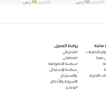
135
ر.س
135
ر.س
270
ر.س
270
ر.س
 هامة
روابط العميل
وم للبصريات
مشترياتي
 معنا
مفضلاتي
ة
سياسة الخصوصية
ا
سياسة الإستبدال
ات التجارية
والاسترجاع
الشروط والأحكام
موعدي