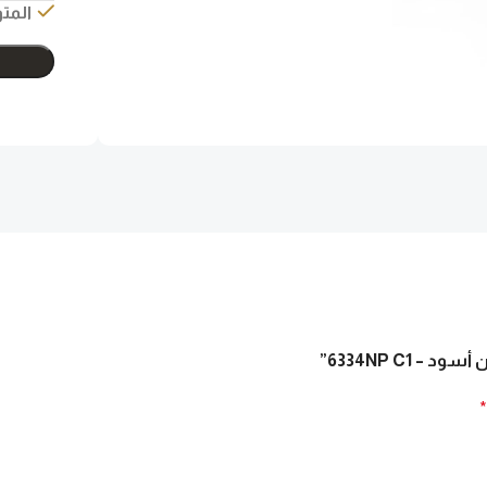
المتو
*