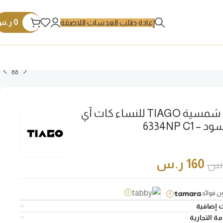
0
ر.س
إعادة طلب العدسات اللاصقة
نظارة شمسية TIAGO للنساء كات آي
 6334NP C1
160
ر.س
.س
 فوائد
i
i
 إضافية
ة التجارية