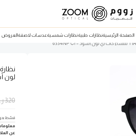
الصفحة الرئيسية
نظارات طبية
نظارات شمسية
عدسات لاصقة
العروض
لون أسود –
320
ر
قسّط بدون
معلومات
عن العلام