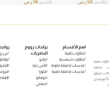
125
ر.س
110
ر.س
250
ر.س
220
ر.س
اهم الأقسام
براندات زووم
روابط
للبصريات
نظارات طبية
عن زو
نظارات شمسية
تياجو
تواصل
ظارات طبية
عدسات لاصقة ملونة
اكس بليد
المدون
 لاصقة
عدسات لاصقة طبية
فلورا
فروعن
كات. تسوّق
جوفانو
العلام
الآن من Zoom Optical مع شحن
ديفنتي
.