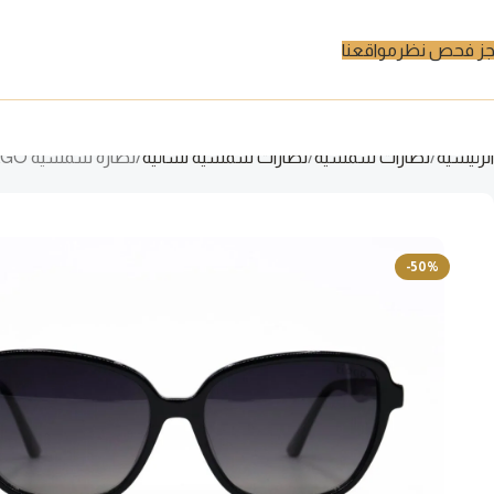
ز فحص نظر
مواقعنا
الرئيسية
نظارات شمسية
نظارات شمسية نسائية
نظارة شمسية TIAGO للنساء كات آي لون أسود – 6334NP C1
-50%