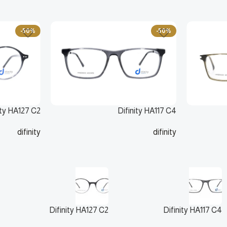
-50%
-50%
ity HA127 C2
Difinity HA117 C4
difinity
difinity
125
ر.س
110
250
ر.س
220
ر.س
Difinity HA127 C2
Difinity HA117 C4