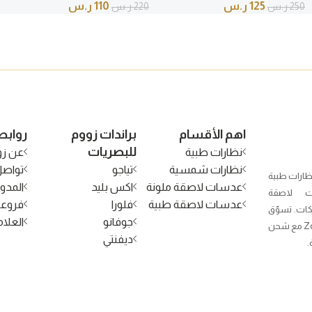
125
ر.س
110
ر.س
250
ر.س
220
ر.س
اهم الأقسام
براندات زووم
روابط
للبصريات
نظارات طبية
عن زو
نظارات شمسية
تياجو
تواصل
ظارات طبية
عدسات لاصقة ملونة
اكس بليد
المدون
 لاصقة
عدسات لاصقة طبية
فلورا
فروعن
كات. تسوّق
جوفانو
العلام
الآن من Zoom Optical مع شحن
ديفنتي
.