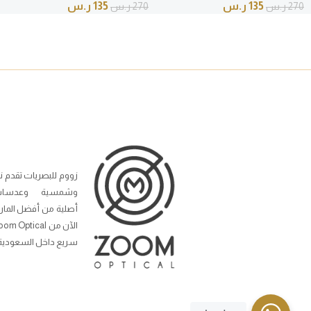
135
ر.س
135
ر.س
270
ر.س
270
ر.س
زووم للبصريات تقدم ن
وشمسية وعدسات
أصلية من أفضل المار
سريع داخل السعودية