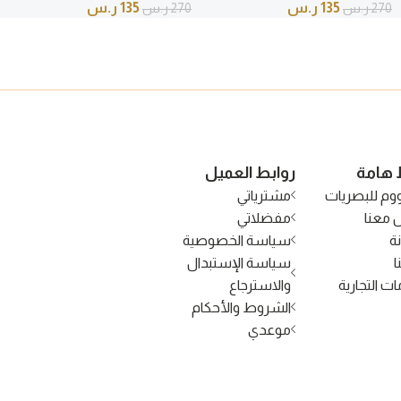
135
ر.س
135
ر.س
270
ر.س
270
ر.س
 هامة
روابط العميل
وم للبصريات
مشترياتي
 معنا
مفضلاتي
ة
سياسة الخصوصية
ا
سياسة الإستبدال
ات التجارية
والاسترجاع
الشروط والأحكام
موعدي