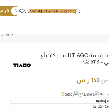
0
ر.س
إعادة طلب العدسات اللاصقة
نظارة شمسية TIAGO للنساء كات آي
5113 C2
150
ر.س
.س
 فوائد
i
i
 إضافية
ة التجارية