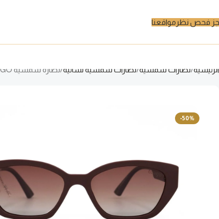
ز فحص نظر
مواقعنا
الرئيسية
نظارات شمسية
نظارات شمسية نسائية
نظارة شمسية TIAGO للنساء كات آي لون بني – 5113 C2
-50%