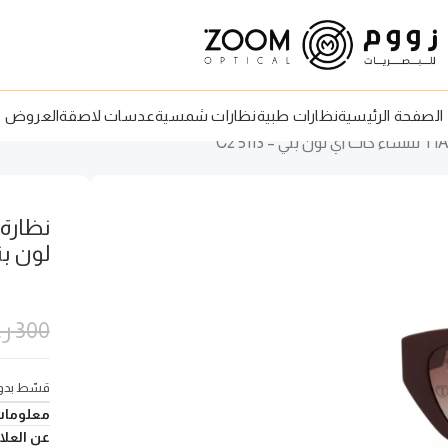
الصفحة الرئيسية
نظارات طبية
نظارات شمسية
عدسات لاصقة
العروض
لون بني – 
300
ر
قسّط بدون
معلومات
عن العلام