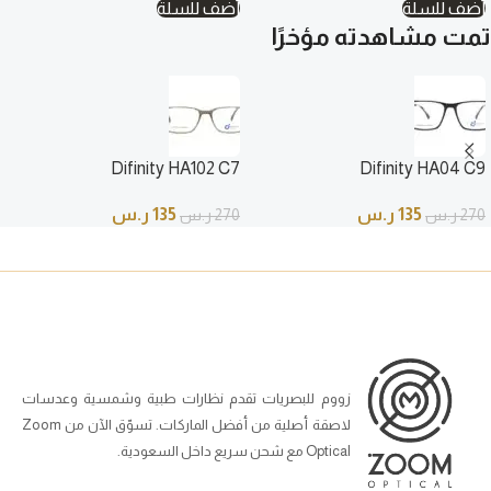
أضف للسلة
أضف للسلة
تمت مشاهدته مؤخرًا
Difinity HA102 C7
Difinity HA04 C9
135
ر.س
135
ر.س
270
ر.س
270
ر.س
زووم للبصريات تقدم نظارات طبية وشمسية وعدسات
لاصقة أصلية من أفضل الماركات. تسوّق الآن من Zoom
Optical مع شحن سريع داخل السعودية.