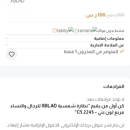
200
ر.س
100
ر.س
قسّط بدون فوائد
i
i
معلومات إضافية
عن العلامة التجارية
المتوفر في المخزون 1 فقط
المراجعات
لا توجد مراجعات بعد.
كن أول من يقيم “نظارة شمسية XBLAD للرجال والنساء
مربع لون بني – 2245 C5”
لن يتم نشر عنوان بريدك الإلكتروني.
الحقول الإلزامية مشار إليها بـ