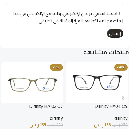
احفظ اسمي، بريدي الإلكتروني، والموقع الإلكتروني في هذا
المتصفح لاستخدامها المرة المقبلة في تعليقي.
منتجات مشابهه
-50%
-50%
Difinity HA102 C7
Difinity HA04 C9
difinity
difinity
135
ر.س
135
ر.س
270
ر.س
270
ر.س