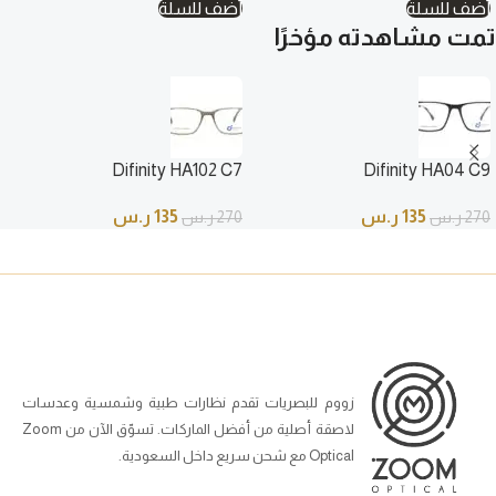
أضف للسلة
أضف للسلة
تمت مشاهدته مؤخرًا
Difinity HA102 C7
Difinity HA04 C9
135
ر.س
135
ر.س
270
ر.س
270
ر.س
زووم للبصريات تقدم نظارات طبية وشمسية وعدسات
لاصقة أصلية من أفضل الماركات. تسوّق الآن من Zoom
Optical مع شحن سريع داخل السعودية.