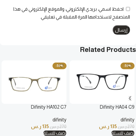
احفظ اسمي، بريدي الإلكتروني، والموقع الإلكتروني في هذا
المتصفح لاستخدامها المرة المقبلة في تعليقي.
Related Products
-50%
-50%
Difinity HA102 C7
Difinity HA04 C9
difinity
difinity
135
ر.س
135
ر.س
270
ر.س
270
ر.س
أضف للسلة
أضف للسلة