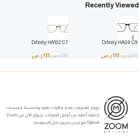
Recently Viewed
Difinity HA102 C7
Difinity HA04 C9
135
ر.س
135
ر.س
270
ر.س
270
ر.س
زووم للبصريات تقدم نظارات طبية وشمسية وعدسات
لاصقة أصلية من أفضل الماركات. تسوّق الآن من Zoom
Optical مع شحن سريع داخل السعودية.