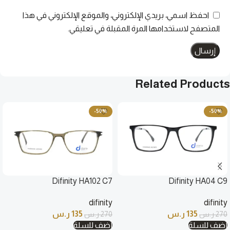
احفظ اسمي، بريدي الإلكتروني، والموقع الإلكتروني في هذا
المتصفح لاستخدامها المرة المقبلة في تعليقي.
Related Products
-50%
-50%
Difinity HA102 C7
Difinity HA04 C9
difinity
difinity
135
ر.س
135
ر.س
270
ر.س
270
ر.س
أضف للسلة
أضف للسلة