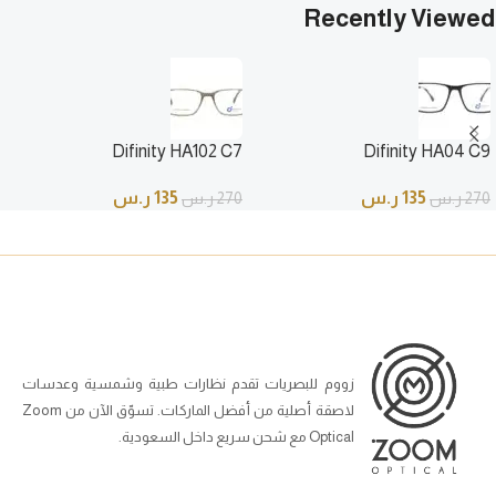
Recently Viewed
Difinity HA102 C7
Difinity HA04 C9
135
ر.س
135
ر.س
270
ر.س
270
ر.س
زووم للبصريات تقدم نظارات طبية وشمسية وعدسات
لاصقة أصلية من أفضل الماركات. تسوّق الآن من Zoom
Optical مع شحن سريع داخل السعودية.